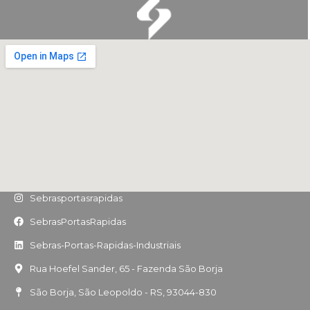
Sebrasportasrapidas
SebrasPortasRapidas
Sebras-Portas-Rapidas-Industriais
Rua Hoefel Sander, 65 - Fazenda São Borja
São Borja, São Leopoldo - RS, 93044-830