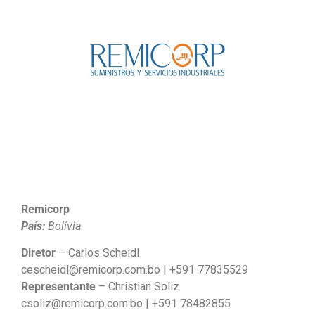
Remicorp
País:
Bolívia
Diretor
– Carlos Scheidl
cescheidl@remicorp.com.bo | +591 77835529
Representante
– Christian Soliz
csoliz@remicorp.com.bo | +591 78482855