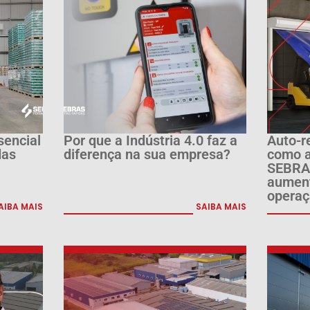
sencial
Por que a Indústria 4.0 faz a
Auto-r
das
diferença na sua empresa?
como a
SEBRAS
aument
operaç
AIBA MAIS
SAIBA MAIS