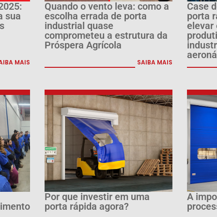
2025:
Quando o vento leva: como a
Case d
a sua
escolha errada de porta
porta 
s
industrial quase
elevar
comprometeu a estrutura da
produt
Próspera Agrícola
indust
aeroná
AIBA MAIS
SAIBA MAIS
Por que investir em uma
A impo
cimento
porta rápida agora?
process