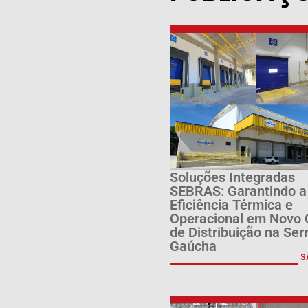
Soluções Integradas
SEBRAS: Garantindo a
Eficiência Térmica e
Operacional em Novo 
de Distribuição na Ser
Gaúcha
S