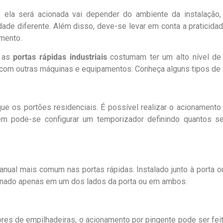
ela será acionada vai depender do ambiente da instalação
ade diferente. Além disso, deve-se levar em conta a praticid
amento.
e as
portas rápidas industriais
costumam ter um alto nível de
s com outras máquinas e equipamentos. Conheça alguns tipos de
e os portões residenciais. É possível realizar o acionamento à 
ém pode-se configurar um temporizador definindo quantos 
nual mais comum nas portas rápidas. Instalado junto à porta 
onado apenas em um dos lados da porta ou em ambos.
ores de empilhadeiras, o acionamento por pingente pode ser fe