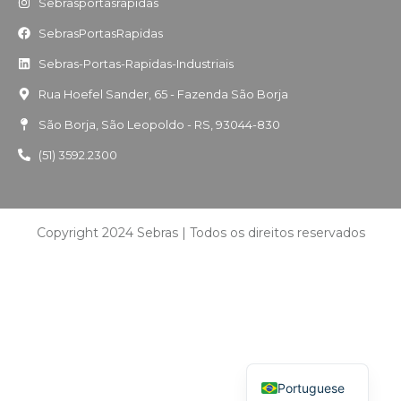
Sebrasportasrapidas
SebrasPortasRapidas
Sebras-Portas-Rapidas-Industriais
Rua Hoefel Sander, 65 - Fazenda São Borja
São Borja, São Leopoldo - RS, 93044-830
(51) 3592.2300
Copyright 2024 Sebras | Todos os direitos reservados
Spanish
English
Portuguese